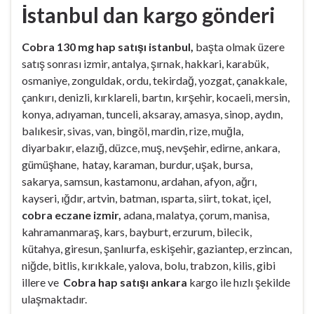
İstanbul dan kargo gönderi
Cobra 130 mg hap satışı istanbul,
başta olmak üzere
satış sonrası izmir, antalya, şırnak, hakkari, karabük,
osmaniye, zonguldak, ordu, tekirdağ, yozgat, çanakkale,
çankırı, denizli, kırklareli, bartın, kırşehir, kocaeli, mersin,
konya, adıyaman, tunceli, aksaray, amasya, sinop, aydın,
balıkesir, sivas, van, bingöl, mardin, rize, muğla,
diyarbakır, elazığ, düzce, muş, nevşehir, edirne, ankara,
gümüşhane, hatay, karaman, burdur, uşak, bursa,
sakarya, samsun, kastamonu, ardahan, afyon, ağrı,
kayseri, ığdır, artvin, batman, ısparta, siirt, tokat, içel,
cobra eczane izmir,
adana, malatya, çorum, manisa,
kahramanmaraş, kars, bayburt, erzurum, bilecik,
kütahya, giresun, şanlıurfa, eskişehir, gaziantep, erzincan,
niğde, bitlis, kırıkkale, yalova, bolu, trabzon, kilis, gibi
illere ve
Cobra hap satışı ankara
kargo ile hızlı şekilde
ulaşmaktadır.