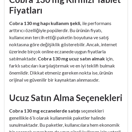
Fiyatları
Cobra 130 mg hapı kullanım şekli,
ile performans
arttırıcı özelliğiyle popülerdir. Bu ürünün fiyatı,
kullanıcının tercih ettiği paketin boyutuna ve satış
noktasına göre değişiklik gösterebilir. Ancak, internet
üzerinde birçok online eczanede uygun fiyatlarla
satılmaktadır.
Cobra 130 mg ucuz satın almak
için,
farklı satıcıları karşılaştırmak ve en iyi teklifi bulmak
önemlidir. Dikkat etmeniz gereken nokta ise, ürünün
orijinal ve güvenilir bir kaynaktan alınmasıdır.
Ucuz Satın Alma Seçenekleri
Cobra 130 mg eczanelerde satışı
seçenekleri
genellikle 6’lı olarak kullanımlık paketler halinde
sunulmaktadır. Bu paketler, kullanıcılara hem ekonomik
bir seçenek sunar hem de uzun süreli kullanım için yeterli