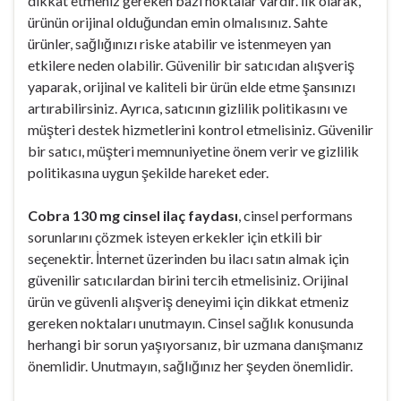
dikkat etmeniz gereken bazı noktalar vardır. İlk olarak,
ürünün orijinal olduğundan emin olmalısınız. Sahte
ürünler, sağlığınızı riske atabilir ve istenmeyen yan
etkilere neden olabilir. Güvenilir bir satıcıdan alışveriş
yaparak, orijinal ve kaliteli bir ürün elde etme şansınızı
artırabilirsiniz. Ayrıca, satıcının gizlilik politikasını ve
müşteri destek hizmetlerini kontrol etmelisiniz. Güvenilir
bir satıcı, müşteri memnuniyetine önem verir ve gizlilik
politikasına uygun şekilde hareket eder.
Cobra 130 mg cinsel ilaç faydası
, cinsel performans
sorunlarını çözmek isteyen erkekler için etkili bir
seçenektir. İnternet üzerinden bu ilacı satın almak için
güvenilir satıcılardan birini tercih etmelisiniz. Orijinal
ürün ve güvenli alışveriş deneyimi için dikkat etmeniz
gereken noktaları unutmayın. Cinsel sağlık konusunda
herhangi bir sorun yaşıyorsanız, bir uzmana danışmanız
önemlidir. Unutmayın, sağlığınız her şeyden önemlidir.