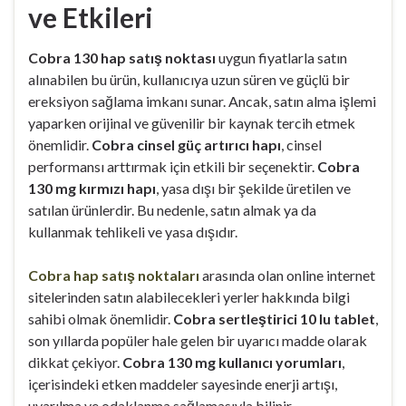
ve Etkileri
Cobra 130 hap satış noktası
uygun fiyatlarla satın
alınabilen bu ürün, kullanıcıya uzun süren ve güçlü bir
ereksiyon sağlama imkanı sunar. Ancak, satın alma işlemi
yaparken orijinal ve güvenilir bir kaynak tercih etmek
önemlidir.
Cobra cinsel güç artırıcı hapı
, cinsel
performansı arttırmak için etkili bir seçenektir.
Cobra
130 mg kırmızı hapı
, yasa dışı bir şekilde üretilen ve
satılan ürünlerdir. Bu nedenle, satın almak ya da
kullanmak tehlikeli ve yasa dışıdır.
Cobra hap satış noktaları
arasında olan online internet
sitelerinden satın alabilecekleri yerler hakkında bilgi
sahibi olmak önemlidir.
Cobra sertleştirici 10 lu tablet
,
son yıllarda popüler hale gelen bir uyarıcı madde olarak
dikkat çekiyor.
Cobra 130 mg kullanıcı yorumları
,
içerisindeki etken maddeler sayesinde enerji artışı,
uyarılma ve odaklanma sağlamasıyla bilinir.