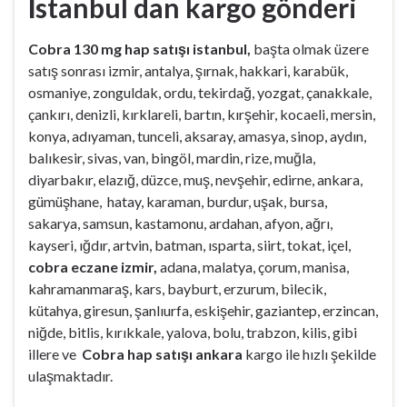
İstanbul dan kargo gönderi
Cobra 130 mg hap satışı istanbul,
başta olmak üzere
satış sonrası izmir, antalya, şırnak, hakkari, karabük,
osmaniye, zonguldak, ordu, tekirdağ, yozgat, çanakkale,
çankırı, denizli, kırklareli, bartın, kırşehir, kocaeli, mersin,
konya, adıyaman, tunceli, aksaray, amasya, sinop, aydın,
balıkesir, sivas, van, bingöl, mardin, rize, muğla,
diyarbakır, elazığ, düzce, muş, nevşehir, edirne, ankara,
gümüşhane, hatay, karaman, burdur, uşak, bursa,
sakarya, samsun, kastamonu, ardahan, afyon, ağrı,
kayseri, ığdır, artvin, batman, ısparta, siirt, tokat, içel,
cobra eczane izmir,
adana, malatya, çorum, manisa,
kahramanmaraş, kars, bayburt, erzurum, bilecik,
kütahya, giresun, şanlıurfa, eskişehir, gaziantep, erzincan,
niğde, bitlis, kırıkkale, yalova, bolu, trabzon, kilis, gibi
illere ve
Cobra hap satışı ankara
kargo ile hızlı şekilde
ulaşmaktadır.