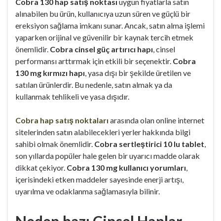
Cobra 130 hap satış noktası
uygun fiyatlarla satın
alınabilen bu ürün, kullanıcıya uzun süren ve güçlü bir
ereksiyon sağlama imkanı sunar. Ancak, satın alma işlemi
yaparken orijinal ve güvenilir bir kaynak tercih etmek
önemlidir.
Cobra cinsel güç artırıcı hapı
, cinsel
performansı arttırmak için etkili bir seçenektir.
Cobra
130 mg kırmızı hapı
, yasa dışı bir şekilde üretilen ve
satılan ürünlerdir. Bu nedenle, satın almak ya da
kullanmak tehlikeli ve yasa dışıdır.
Cobra hap satış noktaları
arasında olan online internet
sitelerinden satın alabilecekleri yerler hakkında bilgi
sahibi olmak önemlidir.
Cobra sertleştirici 10 lu tablet
,
son yıllarda popüler hale gelen bir uyarıcı madde olarak
dikkat çekiyor.
Cobra 130 mg kullanıcı yorumları
,
içerisindeki etken maddeler sayesinde enerji artışı,
uyarılma ve odaklanma sağlamasıyla bilinir.
Neden bazı Cinsel Haplar