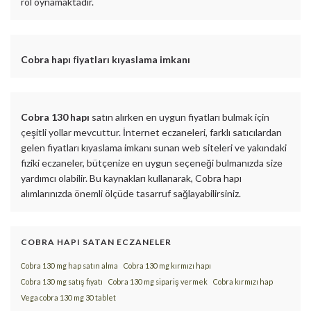
rol oynamaktadır.
Cobra hapı
f
iyatları kıyaslama imkanı
Cobra 130 hapı
satın alırken en uygun fiyatları bulmak için
çeşitli yollar mevcuttur. İnternet eczaneleri, farklı satıcılardan
gelen fiyatları kıyaslama imkanı sunan web siteleri ve yakındaki
fiziki eczaneler, bütçenize en uygun seçeneği bulmanızda size
yardımcı olabilir. Bu kaynakları kullanarak, Cobra hapı
alımlarınızda önemli ölçüde tasarruf sağlayabilirsiniz.
COBRA HAPI SATAN ECZANELER
Cobra 130 mg hap satın alma
Cobra 130 mg kırmızı hapı
Cobra 130 mg satış fiyatı
Cobra 130 mg sipariş vermek
Cobra kırmızı hap
Vega cobra 130 mg 30 tablet