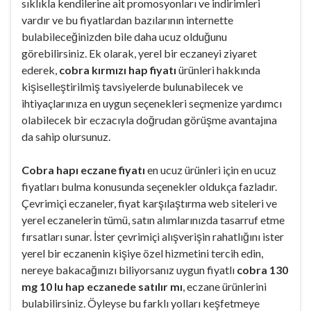
sıklıkla kendilerine ait promosyonları ve indirimleri
vardır ve bu fiyatlardan bazılarının internette
bulabileceğinizden bile daha ucuz olduğunu
görebilirsiniz. Ek olarak, yerel bir eczaneyi ziyaret
ederek,
cobra kırmızı hap fiyatı
ürünleri hakkında
kişiselleştirilmiş tavsiyelerde bulunabilecek ve
ihtiyaçlarınıza en uygun seçenekleri seçmenize yardımcı
olabilecek bir eczacıyla doğrudan görüşme avantajına
da sahip olursunuz.
Cobra hapı eczane fiyatı
en ucuz ürünleri için en ucuz
fiyatları bulma konusunda seçenekler oldukça fazladır.
Çevrimiçi eczaneler, fiyat karşılaştırma web siteleri ve
yerel eczanelerin tümü, satın alımlarınızda tasarruf etme
fırsatları sunar. İster çevrimiçi alışverişin rahatlığını ister
yerel bir eczanenin kişiye özel hizmetini tercih edin,
nereye bakacağınızı biliyorsanız uygun fiyatlı
cobra 130
mg 10 lu hap eczanede satılır mı
, eczane ürünlerini
bulabilirsiniz. Öyleyse bu farklı yolları keşfetmeye