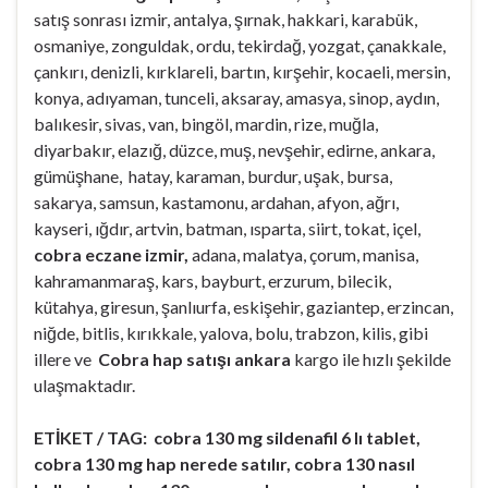
satış sonrası izmir, antalya, şırnak, hakkari, karabük,
osmaniye, zonguldak, ordu, tekirdağ, yozgat, çanakkale,
çankırı, denizli, kırklareli, bartın, kırşehir, kocaeli, mersin,
konya, adıyaman, tunceli, aksaray, amasya, sinop, aydın,
balıkesir, sivas, van, bingöl, mardin, rize, muğla,
diyarbakır, elazığ, düzce, muş, nevşehir, edirne, ankara,
gümüşhane, hatay, karaman, burdur, uşak, bursa,
sakarya, samsun, kastamonu, ardahan, afyon, ağrı,
kayseri, ığdır, artvin, batman, ısparta, siirt, tokat, içel,
cobra eczane izmir,
adana, malatya, çorum, manisa,
kahramanmaraş, kars, bayburt, erzurum, bilecik,
kütahya, giresun, şanlıurfa, eskişehir, gaziantep, erzincan,
niğde, bitlis, kırıkkale, yalova, bolu, trabzon, kilis, gibi
illere ve
Cobra hap satışı ankara
kargo ile hızlı şekilde
ulaşmaktadır.
ETİKET / TAG: cobra 130 mg sildenafil 6 lı tablet,
cobra 130 mg hap nerede satılır, cobra 130 nasıl