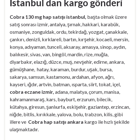
İstanbul dan kargo gönderi
Cobra 130 mg hap satışı istanbul,
başta olmak üzere
satış sonrası izmir, antalya, şırnak, hakkari, karabük,
osmaniye, zonguldak, ordu, tekirdağ, yozgat, çanakkale,
çankırı, denizli, kırklareli, bartın, kırşehir, kocaeli, mersin,
konya, adıyaman, tunceli, aksaray, amasya, sinop, aydın,
balıkesir, sivas, van, bingöl, mardin, rize, muğla,
diyarbakır, elazığ, düzce, muş, nevşehir, edirne, ankara,
gümüşhane, hatay, karaman, burdur, uşak, bursa,
sakarya, samsun, kastamonu, ardahan, afyon, ağrı,
kayseri, ığdır, artvin, batman, ısparta, siirt, tokat, içel,
cobra eczane izmir,
adana, malatya, çorum, manisa,
kahramanmaraş, kars, bayburt, erzurum, bilecik,
kütahya, giresun, şanlıurfa, eskişehir, gaziantep, erzincan,
niğde, bitlis, kırıkkale, yalova, bolu, trabzon, kilis, gibi
illere ve
Cobra hap satışı ankara
kargo ile hızlı şekilde
ulaşmaktadır.