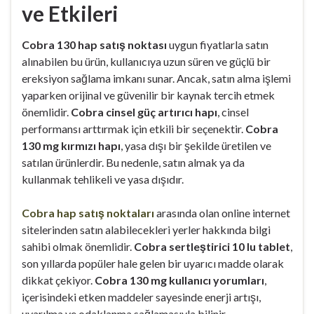
ve Etkileri
Cobra 130 hap satış noktası
uygun fiyatlarla satın
alınabilen bu ürün, kullanıcıya uzun süren ve güçlü bir
ereksiyon sağlama imkanı sunar. Ancak, satın alma işlemi
yaparken orijinal ve güvenilir bir kaynak tercih etmek
önemlidir.
Cobra cinsel güç artırıcı hapı
, cinsel
performansı arttırmak için etkili bir seçenektir.
Cobra
130 mg kırmızı hapı
, yasa dışı bir şekilde üretilen ve
satılan ürünlerdir. Bu nedenle, satın almak ya da
kullanmak tehlikeli ve yasa dışıdır.
Cobra hap satış noktaları
arasında olan online internet
sitelerinden satın alabilecekleri yerler hakkında bilgi
sahibi olmak önemlidir.
Cobra sertleştirici 10 lu tablet
,
son yıllarda popüler hale gelen bir uyarıcı madde olarak
dikkat çekiyor.
Cobra 130 mg kullanıcı yorumları
,
içerisindeki etken maddeler sayesinde enerji artışı,
uyarılma ve odaklanma sağlamasıyla bilinir.