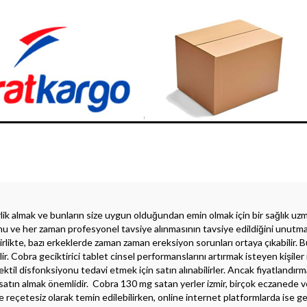
ik almak ve bunların size uygun olduğundan emin olmak için bir sağlık uz
unu ve her zaman profesyonel tavsiye alınmasının tavsiye edildiğini unutm
irlikte, bazı erkeklerde zaman zaman ereksiyon sorunları ortaya çıkabilir. 
ir. Cobra geciktirici tablet cinsel performanslarını artırmak isteyen kişiler 
ektil disfonksiyonu tedavi etmek için satın alınabilirler. Ancak fiyatlandır
atın almak önemlidir. Cobra 130 mg satan yerler izmir, birçok eczanede v
e reçetesiz olarak temin edilebilirken, online internet platformlarda ise ge