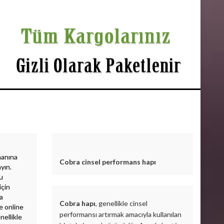
manına
Cobra cinsel performans hapı
ayın.
Bu
için
ma
Cobra hapı
, genellikle cinsel
e online
performansı artırmak amacıyla kullanılan
nellikle