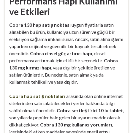
Performans Hapı Kullanımı
ve Etkileri
Cobra 130 hap satış noktası
uygun fiyatlarla satın
alınabilen bu ürün, kullanıcıya uzun süren ve güçlü bir
ereksiyon sağlama imkanı sunar. Ancak, satın alma işlemi
yaparken orijinal ve güvenilir bir kaynak tercih etmek
önemlidir.
Cobra cinsel güç artırıcı hapı
, cinsel
performansı arttırmak için etkili bir seçenektir.
Cobra
130 mg kırmızı hapı
, yasa dışı bir şekilde üretilen ve
satılan ürünlerdir. Bu nedenle, satın almak ya da
kullanmak tehlikeli ve yasa dışıdır.
Cobra hap satış noktaları
arasında olan online internet
sitelerinden satın alabilecekleri yerler hakkında bilgi
sahibi olmak önemlidir.
Cobra sertleştirici 10 lu tablet
,
son yıllarda popüler hale gelen bir uyarıcı madde olarak
dikkat çekiyor.
Cobra 130 mg kullanıcı yorumları
,
içerisindeki etken maddeler sayesinde enerji artışı,