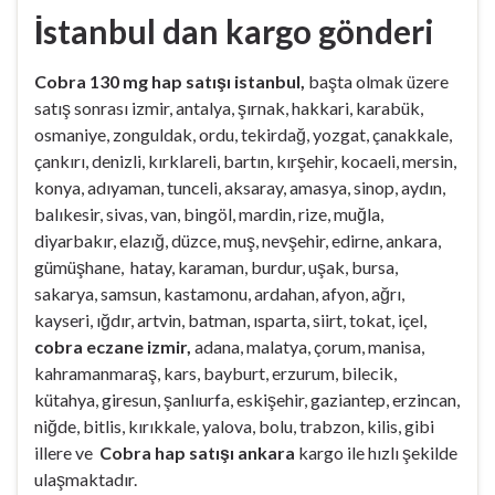
İstanbul dan kargo gönderi
Cobra 130 mg hap satışı istanbul,
başta olmak üzere
satış sonrası izmir, antalya, şırnak, hakkari, karabük,
osmaniye, zonguldak, ordu, tekirdağ, yozgat, çanakkale,
çankırı, denizli, kırklareli, bartın, kırşehir, kocaeli, mersin,
konya, adıyaman, tunceli, aksaray, amasya, sinop, aydın,
balıkesir, sivas, van, bingöl, mardin, rize, muğla,
diyarbakır, elazığ, düzce, muş, nevşehir, edirne, ankara,
gümüşhane, hatay, karaman, burdur, uşak, bursa,
sakarya, samsun, kastamonu, ardahan, afyon, ağrı,
kayseri, ığdır, artvin, batman, ısparta, siirt, tokat, içel,
cobra eczane izmir,
adana, malatya, çorum, manisa,
kahramanmaraş, kars, bayburt, erzurum, bilecik,
kütahya, giresun, şanlıurfa, eskişehir, gaziantep, erzincan,
niğde, bitlis, kırıkkale, yalova, bolu, trabzon, kilis, gibi
illere ve
Cobra hap satışı ankara
kargo ile hızlı şekilde
ulaşmaktadır.