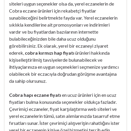
siteleri uygun seçenekler olsa da, yerel eczanelerin de
Cobra eczane ürünleri için rekabetçi fiyatlar
sunabileceğini belirtmekte fayda var. Yerel eczanelerin
sıklıkla kendilerine ait promosyonları ve indirimleri
vardır ve bu fiyatlardan bazılarının internette
bulabileceğinizden bile daha ucuz olduğunu
görebilirsiniz. Ek olarak, yerel bir eczaneyi ziyaret
ederek,
cobra kırmızı hap fiyatı
ürünleri hakkında
kişiselleştirilmiş tavsiyelerde bulunabilecek ve
ihtiyaçlarınıza en uygun seçenekleri seçmenize yardımcı
olabilecek bir eczacıyla doğrudan görüşme avantajına
da sahip olursunuz.
Cobra hapı eczane fiyatı
en ucuz ürünleri için en ucuz
fiyatları bulma konusunda seçenekler oldukça fazladır.
Çevrimiçi eczaneler, fiyat karşılaştırma web siteleri ve
yerel eczanelerin tümü, satın alımlarınızda tasarruf etme
fırsatları sunar. İster çevrimiçi alışverişin rahatlığını ister
yerel bir eczanenin kişiye özel hizmetini tercih edin,