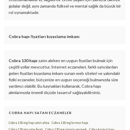
gıdalar değil, aynı zamanda fiziksel ve mental sağlık da büyük bir
rol oynamaktadır.
Cobra hapı
f
iyatları kıyaslama imkanı
Cobra 130 hapı
satın alırken en uygun fiyatları bulmak için
çeşitli yollar mevcuttur. İnternet eczaneleri, farklı satıcılardan
gelen fiyatları kıyaslama imkanı sunan web siteleri ve yakındaki
fiziki eczaneler, bütçenize en uygun seçeneği bulmanızda size
yardımcı olabilir. Bu kaynakları kullanarak, Cobra hapı
alımlarınızda önemli ölçüde tasarruf sağlayabilirsiniz.
COBRA HAPI SATAN ECZANELER
Cobra 130 mg hap satın alma
Cobra 130 mg kırmızı hapı
Cobra 130 mg satış fiyatı
Cobra 130 mg sipariş vermek
Cobra kırmızı hap