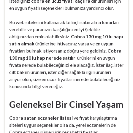
istediğiniz
cobra en ucuz fiyatı kaç lira
dır ürünleri için
en uygun fiyatlı seçenekleri bulmanıza yardımcı olur.
Bu web sitelerini kullanarak bilinçli satın alma kararları
verebilir ve paranızın karşılığını en iyi şekilde
aldığınızdan emin olabilirsiniz.
Cobra 130 mg 10 lu hapı
satın almak
ürünlerine ihtiyacınız varsa ve en uygun
fiyatları bulmak istiyorsanız doğru yere geldiniz.
Cobra
130 mg 10 lu hap nerede satılır
, ürünlerini en uygun
fiyata nerede bulabileceğinizi ele alacağız. İster ilaç, ister
cilt bakım ürünleri, ister diğer sağlıkla ilgili ürünleri
arıyor olun, size en ucuz fiyatları nerede bulabileceğiniz
konusunda bilgi vereceğiz.
Geleneksel Bir Cinsel Yaşam
Cobra satan eczaneler listesi
ve fiyat karşılaştırma
siteleri uygun seçenekler olsa da, yerel eczanelerin de
Cobra eczane ürünleri için rekabetçi fiyatlar