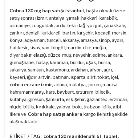
Cobra 130 mg hap satışı istanbul,
başta olmak üzere
satış sonrası izmir, antalya, şırnak, hakkari, karabük,
osmaniye, zonguldak, ordu, tekirdağ, yozgat, çanakkale,
çankırı, denizli, kırklareli, bartın, kırşehir, kocaeli, mersin,
konya, adıyaman, tunceli, aksaray, amasya, sinop, aydın,
balıkesir, sivas, van, bingöl, mardin, rize, muğla,
diyarbakır, elazığ, düzce, muş, nevşehir, edirne, ankara,
gümüşhane, hatay, karaman, burdur, uşak, bursa,
sakarya, samsun, kastamonu, ardahan, afyon, ağrı,
kayseri, ığdır, artvin, batman, ısparta, siirt, tokat, içel,
cobra eczane izmir,
adana, malatya, çorum, manisa,
kahramanmaraş, kars, bayburt, erzurum, bilecik,
kütahya, giresun, şanlıurfa, eskişehir, gaziantep, erzincan,
niğde, bitlis, kırıkkale, yalova, bolu, trabzon, kilis, gibi
illere ve
Cobra hap satışı ankara
kargo ile hızlı şekilde
ulaşmaktadır.
ETİKET / TAG: cobra 130 mg sildenafil 6 lı tablet,