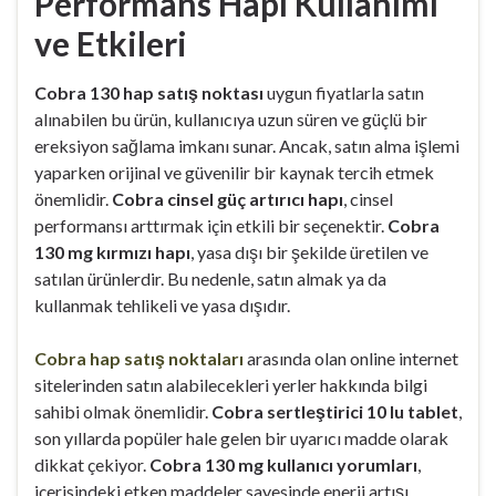
Performans Hapı Kullanımı
ve Etkileri
Cobra 130 hap satış noktası
uygun fiyatlarla satın
alınabilen bu ürün, kullanıcıya uzun süren ve güçlü bir
ereksiyon sağlama imkanı sunar. Ancak, satın alma işlemi
yaparken orijinal ve güvenilir bir kaynak tercih etmek
önemlidir.
Cobra cinsel güç artırıcı hapı
, cinsel
performansı arttırmak için etkili bir seçenektir.
Cobra
130 mg kırmızı hapı
, yasa dışı bir şekilde üretilen ve
satılan ürünlerdir. Bu nedenle, satın almak ya da
kullanmak tehlikeli ve yasa dışıdır.
Cobra hap satış noktaları
arasında olan online internet
sitelerinden satın alabilecekleri yerler hakkında bilgi
sahibi olmak önemlidir.
Cobra sertleştirici 10 lu tablet
,
son yıllarda popüler hale gelen bir uyarıcı madde olarak
dikkat çekiyor.
Cobra 130 mg kullanıcı yorumları
,
içerisindeki etken maddeler sayesinde enerji artışı,