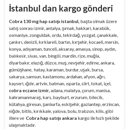
İstanbul dan kargo gönderi
Cobra 130 mg hap satışı istanbul,
başta olmak üzere
satış sonrası izmir, antalya, şırnak, hakkari, karabük,
osmaniye, zonguldak, ordu, tekirdağ, yozgat, çanakkale,
çankırı, denizli, kırklareli, bartın, kırşehir, kocaeli, mersin,
konya, adıyaman, tunceli, aksaray, amasya, sinop, aydın,
balıkesir, sivas, van, bingöl, mardin, rize, muğla,
diyarbakır, elazığ, düzce, muş, nevşehir, edirne, ankara,
gümüşhane, hatay, karaman, burdur, uşak, bursa,
sakarya, samsun, kastamonu, ardahan, afyon, ağrı,
kayseri, ığdır, artvin, batman, ısparta, siirt, tokat, içel,
cobra eczane izmir,
adana, malatya, çorum, manisa,
kahramanmaraş, kars, bayburt, erzurum, bilecik,
kütahya, giresun, şanlıurfa, eskişehir, gaziantep, erzincan,
niğde, bitlis, kırıkkale, yalova, bolu, trabzon, kilis, gibi
illere ve
Cobra hap satışı ankara
kargo ile hızlı şekilde
ulaşmaktadır.