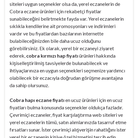
siteleri uygun seçenekler olsa da, yerel eczanelerin de
Cobra eczane ürünleri için rekabetçi fiyatlar
sunabileceğini belirtmekte fayda var. Yerel eczanelerin
sıklıkla kendilerine ait promosyonları ve indirimleri
vardır ve bu fiyatlardan bazılarının internette
bulabileceğinizden bile daha ucuz olduğunu
görebilirsiniz. Ek olarak, yerel bir eczaneyi ziyaret
ederek,
cobra kırmızı hap fiyatı
ürünleri hakkında
kişiselleştirilmiş tavsiyelerde bulunabilecek ve
ihtiyaçlarınıza en uygun seçenekleri seçmenize yardımcı
olabilecek bir eczacıyla doğrudan görüşme avantajına
da sahip olursunuz.
Cobra hapı eczane fiyatı
en ucuz ürünleri için en ucuz
fiyatları bulma konusunda seçenekler oldukça fazladır.
Çevrimiçi eczaneler, fiyat karşılaştırma web siteleri ve
yerel eczanelerin tümü, satın alımlarınızda tasarruf etme
fırsatları sunar. İster çevrimiçi alışverişin rahatlığını ister
yerel bir eczanenin kişiye özel hizmetini tercih edin,